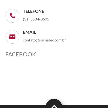
TELEFONE

(31) 3504-0605
EMAIL

contato@siematec.com.br
FACEBOOK
2