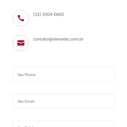
(31) 3504-0605

contato@siematec.com.br
