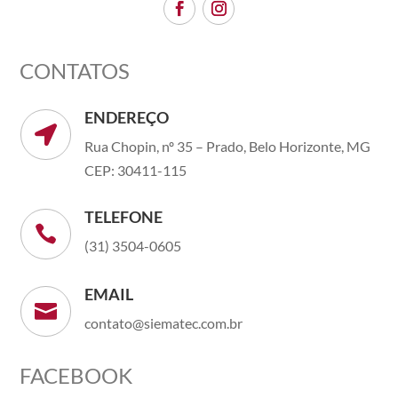
CONTATOS
ENDEREÇO

Rua Chopin, nº 35 – Prado, Belo Horizonte, MG
CEP: 30411-115
TELEFONE

(31) 3504-0605
EMAIL

contato@siematec.com.br
FACEBOOK