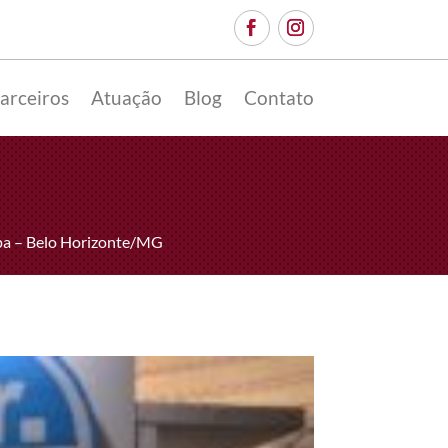
arceiros
Atuação
Blog
Contato
epa – Belo Horizonte/MG