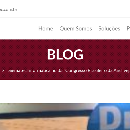
c.com.br
Home
Quem Somos
Soluções
P
BLOG
Siematec Informática no 35º Congresso Brasileiro da Ancliv
5