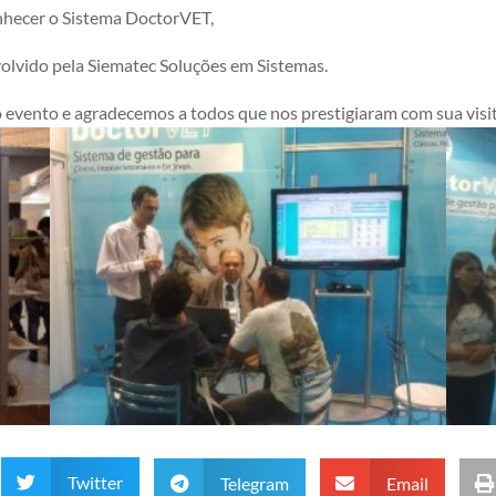
onhecer o Sistema DoctorVET,
olvido pela Siematec Soluções em Sistemas.
 evento e agradecemos a todos que nos prestigiaram com sua visi
Twitter

Telegram
Email


