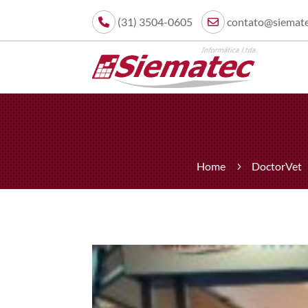
(31) 3504-0605
contato@siemate
Home
DoctorVet
5