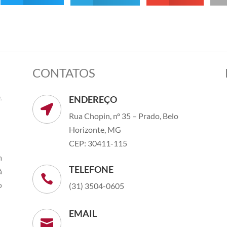
CONTATOS
ENDEREÇO

Rua Chopin, nº 35 – Prado, Belo
Horizonte, MG
CEP: 30411-115
m
TELEFONE
á

o
(31) 3504-0605
EMAIL
